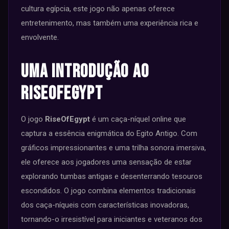
cultura egípcia, este jogo não apenas oferece
entretenimento, mas também uma experiência rica e
envolvente.
Uma Introdução ao
RiseOfEgypt
O jogo
RiseOfEgypt
é um caça-níquel online que
captura a essência enigmática do Egito Antigo. Com
gráficos impressionantes e uma trilha sonora imersiva,
ele oferece aos jogadores uma sensação de estar
explorando tumbas antigas e desenterrando tesouros
escondidos. O jogo combina elementos tradicionais
dos caça-níqueis com características inovadoras,
tornando-o irresistível para iniciantes e veteranos dos