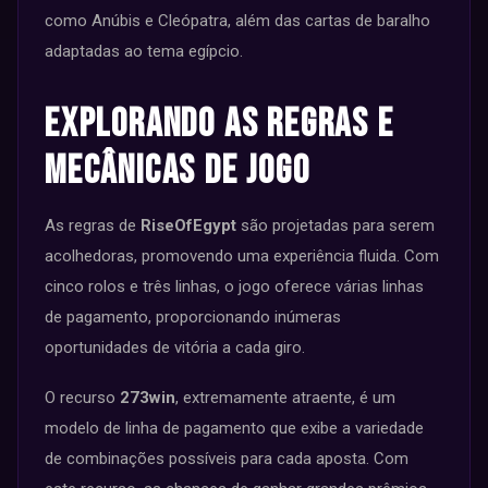
como Anúbis e Cleópatra, além das cartas de baralho
adaptadas ao tema egípcio.
Explorando as Regras e
Mecânicas de Jogo
As regras de
RiseOfEgypt
são projetadas para serem
acolhedoras, promovendo uma experiência fluida. Com
cinco rolos e três linhas, o jogo oferece várias linhas
de pagamento, proporcionando inúmeras
oportunidades de vitória a cada giro.
O recurso
273win
, extremamente atraente, é um
modelo de linha de pagamento que exibe a variedade
de combinações possíveis para cada aposta. Com