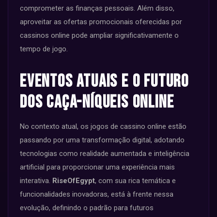
comprometer as finanças pessoais. Além disso,
aproveitar as ofertas promocionais oferecidas por
cassinos online pode ampliar significativamente o
tempo de jogo.
Eventos Atuais e o Futuro
dos Caça-Níqueis Online
No contexto atual, os jogos de cassino online estão
passando por uma transformação digital, adotando
tecnologias como realidade aumentada e inteligência
artificial para proporcionar uma experiência mais
interativa.
RiseOfEgypt
, com sua rica temática e
funcionalidades inovadoras, está à frente nessa
evolução, definindo o padrão para futuros