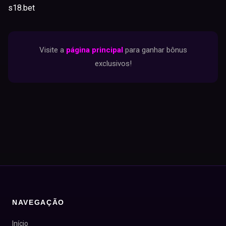
s18.bet
Visite a
página principal
para ganhar bônus
exclusivos!
NAVEGAÇÃO
Início