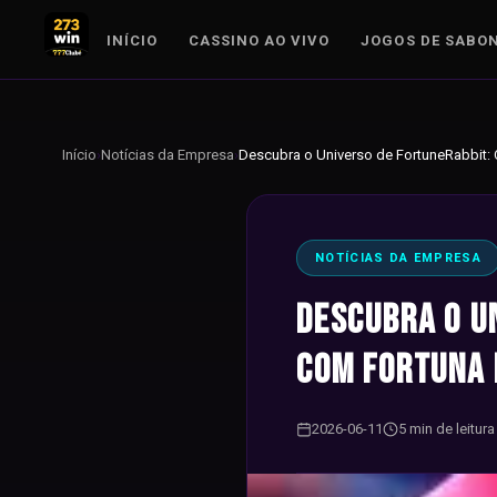
INÍCIO
CASSINO AO VIVO
JOGOS DE SABO
Início
›
Notícias da Empresa
›
NOTÍCIAS DA EMPRESA
Descubra o U
com Fortuna 
2026-06-11
5 min de leitura