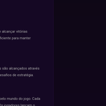
 alcançar vitórias
ficiente para manter
os são alcançados através
safios de estratégia.
 pelo mundo do jogo. Cada
 Os jogadores lançam o