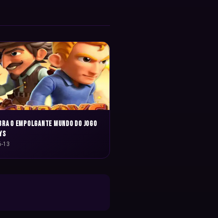
ra o Empolgante Mundo do Jogo
YS
6-13