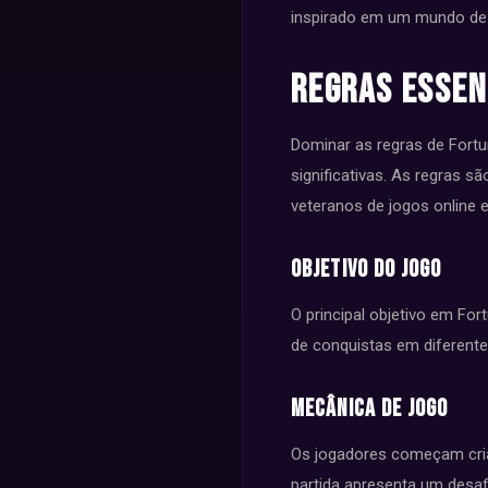
inspirado em um mundo de 
Regras Essen
Dominar as regras de Fortu
significativas. As regras 
veteranos de jogos online 
Objetivo do Jogo
O principal objetivo em Fo
de conquistas em diferente
Mecânica de Jogo
Os jogadores começam cria
partida apresenta um desa