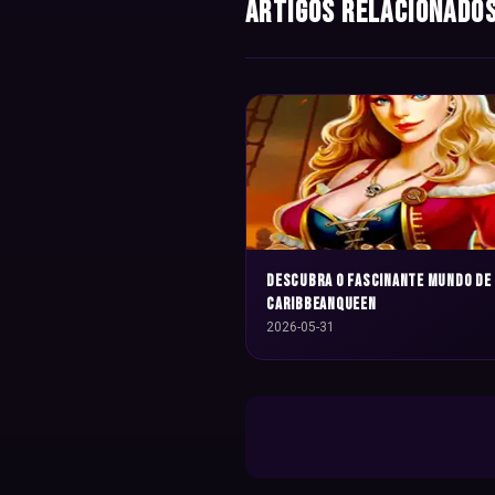
Artigos Relacionado
Descubra o Fascinante Mundo de
CaribbeanQueen
2026-05-31