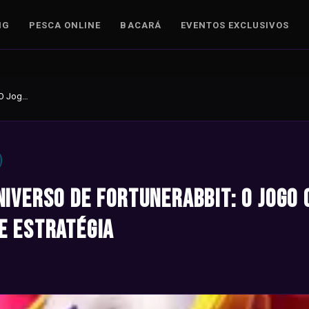
NG
PESCA ONLINE
BACARÁ
EVENTOS EXCLUSIVOS
Descubra o Universo de FortuneRabbit: O Jogo que Encanta com Fortuna e Estratégia
niverso de FortuneRabbit: O Jogo
e Estratégia