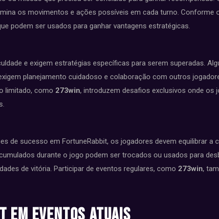
termina os movimentos e ações possíveis em cada turno. Conforme 
que podem ser usados para ganhar vantagens estratégicas.
culdade e exigem estratégias específicas para serem superadas. A
s exigem planejamento cuidadoso e colaboração com outros jogado
po limitado, como
273win
, introduzem desafios exclusivos onde os
s.
s de sucesso em FortuneRabbit, os jogadores devem equilibrar a c
 acumulados durante o jogo podem ser trocados ou usados para desb
ades de vitória. Participar de eventos regulares, como
273win
, ta
t em Eventos Atuais