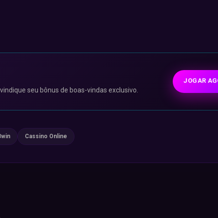
JOGAR AG
ivindique seu bônus de boas-vindas exclusivo.
3win
Cassino Online