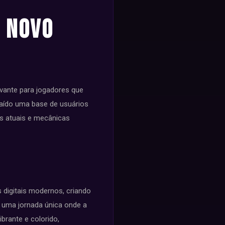
 Novo
ivante para jogadores que
traído uma base de usuários
os atuais e mecânicas
 digitais modernos, criando
uma jornada única onde a
brante e colorido,