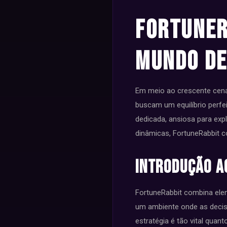
FortuneR
Mundo de
Em meio ao crescente cenár
buscam um equilíbrio perfe
dedicada, ansiosa para exp
dinâmicas, FortuneRabbit c
Introdução a
FortuneRabbit combina elem
um ambiente onde as decis
estratégia é tão vital quan