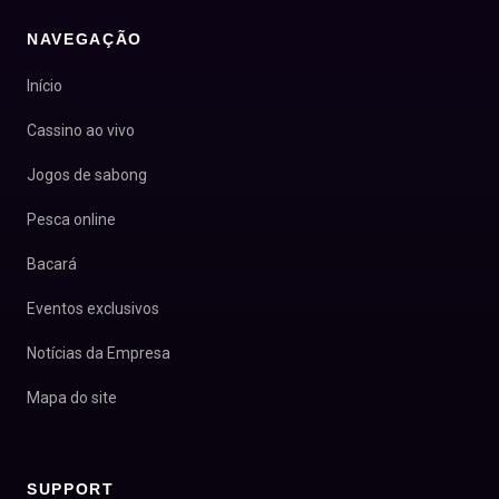
NAVEGAÇÃO
Início
Cassino ao vivo
Jogos de sabong
Pesca online
Bacará
Eventos exclusivos
Notícias da Empresa
Mapa do site
SUPPORT