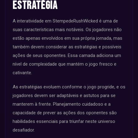
Estratégia
A interatividade em StempedeRushWicked é uma de
suas características mais notáveis. Os jogadores não
estão apenas envolvidos em sua própria jornada, mas
também devem considerar as estratégias e possíveis
ações de seus oponentes. Essa camada adiciona um
nível de complexidade que mantém o jogo fresco e
cativante.
As estratégias evoluem conforme o jogo progride, e os
jogadores devem ser adaptáveis e astutos para se
manterem à frente. Planejamento cuidadoso e a
capacidade de prever as ações dos oponentes são
habilidades essenciais para triunfar neste universo
desafiador.