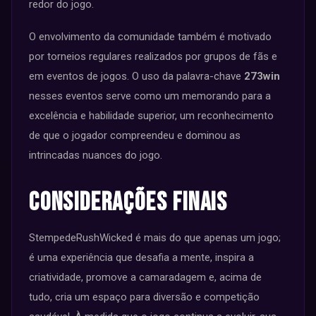
redor do jogo.
O envolvimento da comunidade também é motivado
por torneios regulares realizados por grupos de fãs e
em eventos de jogos. O uso da palavra-chave
273win
nesses eventos serve como um memorando para a
excelência e habilidade superior, um reconhecimento
de que o jogador compreendeu e dominou as
intrincadas nuances do jogo.
Considerações Finais
StempedeRushWicked é mais do que apenas um jogo;
é uma experiência que desafia a mente, inspira a
criatividade, promove a camaradagem e, acima de
tudo, cria um espaço para diversão e competição