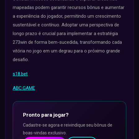
mapeadas podem garantir recursos bônus e aumentar
a experiência do jogador, permitindo um crescimento
sustentável e contínuo. Adoptar uma perspectiva de
longo prazo é crucial para implementar a estratégia
273win de forma bem-sucedida, transformando cada
vitória no jogo em um degrau para o próximo grande
desafio.
s18.bet
ABC.GAME
Pronto para jogar?
Cadastre-se agora e reivindique seu bônus de
boas-vindas exclusivo.