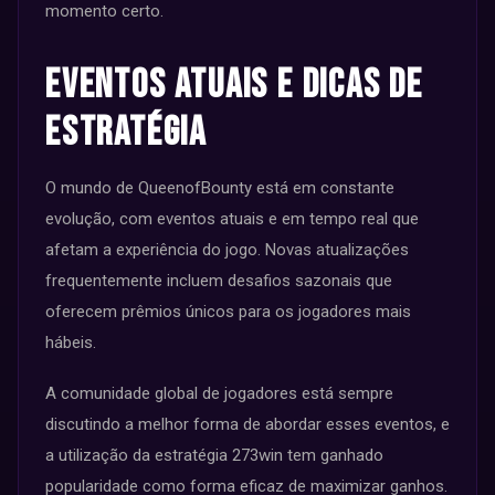
momento certo.
Eventos Atuais e Dicas de
Estratégia
O mundo de QueenofBounty está em constante
evolução, com eventos atuais e em tempo real que
afetam a experiência do jogo. Novas atualizações
frequentemente incluem desafios sazonais que
oferecem prêmios únicos para os jogadores mais
hábeis.
A comunidade global de jogadores está sempre
discutindo a melhor forma de abordar esses eventos, e
a utilização da estratégia 273win tem ganhado
popularidade como forma eficaz de maximizar ganhos.