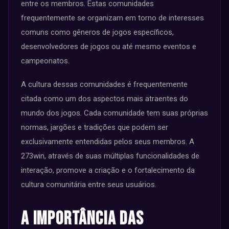
entre os membros. Estas comunidades
frequentemente se organizam em torno de interesses
comuns como gêneros de jogos específicos,
desenvolvedores de jogos ou até mesmo eventos e
campeonatos.
A cultura dessas comunidades é frequentemente
citada como um dos aspectos mais atraentes do
mundo dos jogos. Cada comunidade tem suas próprias
normas, jargões e tradições que podem ser
exclusivamente entendidas pelos seus membros. A
273win, através de suas múltiplas funcionalidades de
interação, promove a criação e o fortalecimento da
cultura comunitária entre seus usuários.
A Importância das