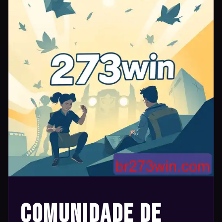
Comunidade de