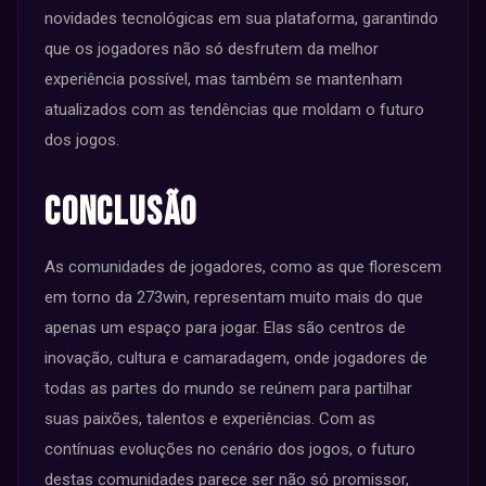
novidades tecnológicas em sua plataforma, garantindo
que os jogadores não só desfrutem da melhor
experiência possível, mas também se mantenham
atualizados com as tendências que moldam o futuro
dos jogos.
Conclusão
As comunidades de jogadores, como as que florescem
em torno da 273win, representam muito mais do que
apenas um espaço para jogar. Elas são centros de
inovação, cultura e camaradagem, onde jogadores de
todas as partes do mundo se reúnem para partilhar
suas paixões, talentos e experiências. Com as
contínuas evoluções no cenário dos jogos, o futuro
destas comunidades parece ser não só promissor,