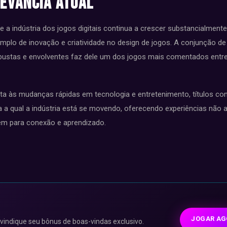
levância Atual
 a indústria dos jogos digitais continua a crescer substancialmen
lo de inovação e criatividade no design de jogos. A conjunção de 
ustas e envolventes faz dele um dos jogos mais comentados entre 
a às mudanças rápidas em tecnologia e entretenimento, títulos c
a a qual a indústria está se movendo, oferecendo experiências não 
m para conexão e aprendizado.
JOGAR AG
ivindique seu bônus de boas-vindas exclusivo.