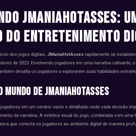
ndo JManiaHotAsses: U
 do Entretenimento Di
rso dos jogos digitais,
JManiaHotAsses
rapidamente se estabele
dores de 2023. Envolvendo jogadores em uma narrativa cativante, 
também desafia os jogadores a explorarem suas habilidades estratégi
o Mundo de JManiaHotAsses
s jogadores em um cenário vasto e detalhado onde cada decisão im
mento da narrativa. A estética visual do jogo, combinada com uma t
ica que conecta os jogadores ao ambiente digital de maneira profun