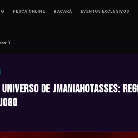
NG
PESCA ONLINE
BACARÁ
EVENTOS EXCLUSIVOS
Explorando o Universo de JManiaHotAsses: Regras e Dinâmicas do Jogo
 Universo de JManiaHotAsses: Reg
 Jogo