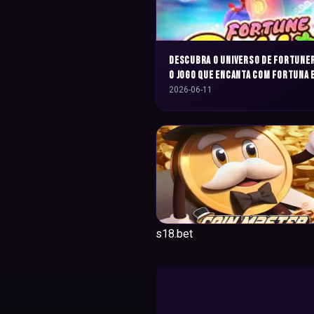
Descubra o Universo de FortuneR
O Jogo que Encanta com Fortuna 
Estratégia
2026-06-11
s18.bet