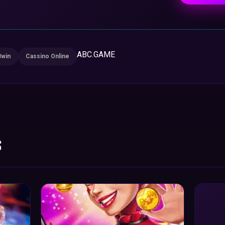
ABC.GAME
3win
Cassino Online
s