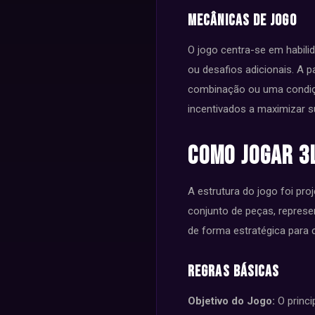
Mecânicas de Jogo
O jogo centra-se em habili
ou desafios adicionais. A 
combinação ou uma condição
incentivados a maximizar s
Como Jogar 3
A estrutura do jogo foi pr
conjunto de peças, represen
de forma estratégica para c
Regras Básicas
Objetivo do Jogo:
O princi