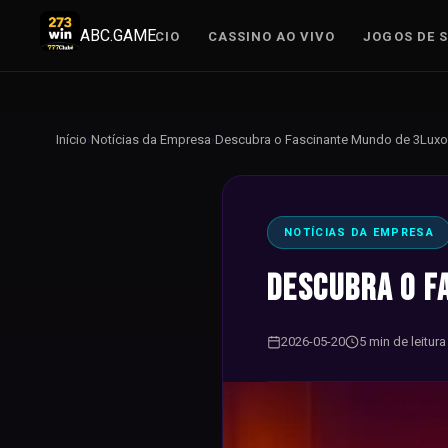
ABC.GAME
INÍCIO
CASSINO AO VIVO
JOGOS DE 
Início
›
Notícias da Empresa
›
Descubra o Fascinante Mundo de 3Luxo
NOTÍCIAS DA EMPRESA
Descubra o F
2026-05-20
5 min de leitura