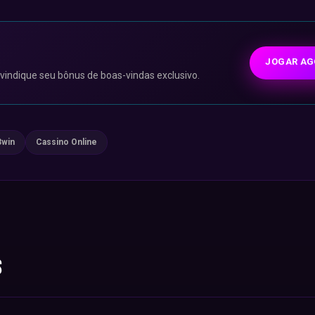
JOGAR AG
ivindique seu bônus de boas-vindas exclusivo.
3win
Cassino Online
s