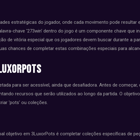
dades estratégicas do jogador, onde cada movimento pode resultar 
palavra-chave '273win' dentro do jogo é um componente chave que in
 de vitória especial que os jogadores devem buscar durante a par
uas chances de completar estas combinações especiais para alcançar
LuxorPots
ojetada para ser acessível, ainda que desafiadora. Antes de começar
tando recursos que serão utilizados ao longo da partida. O objetivo
riar 'pots' ou coleções.
pal objetivo em 3LuxorPots é completar coleções específicas de pe