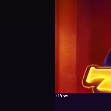
s18.bet