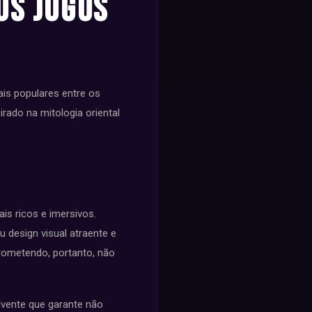
os Jogos
is populares entre os
rado na mitologia oriental
s ricos e imersivos.
 design visual atraente e
rometendo, portanto, não
lvente que garante não