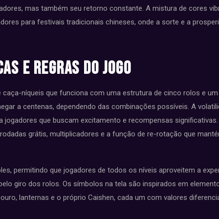
adores, mas também seu retorno constante. A mistura de cores vib
adores para festivais tradicionais chineses, onde a sorte e a prosper
cas e Regras do Jogo
 caça-níqueis que funciona com uma estrutura de cinco rolos e um 
egar a centenas, dependendo das combinações possíveis. A volatili
ara jogadores que buscam excitamento e recompensas significativas.
 rodadas grátis, multiplicadores e a função de re-rotação que manté
es, permitindo que jogadores de todos os níveis aproveitem a experi
pelo giro dos rolos. Os símbolos na tela são inspirados em elemento
ro, lanternas e o próprio Caishen, cada um com valores diferencia