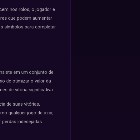
cem nos rolos, o jogador é
dores que podem aumentar
ros símbolos para completar
onsiste em um conjunto de
io de otimizar o valor da
s de vitória significativa.
a de suas vitórias,
omo qualquer jogo de azar,
 perdas indesejadas.