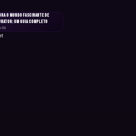
ra o Mundo Fascinante de
nator: Um Guia Completo
6-06
et