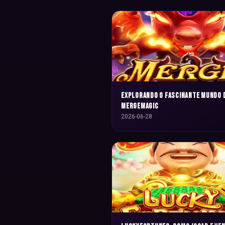
Explorando o Fascinante Mundo 
MERGEMAGIC
2026-06-28