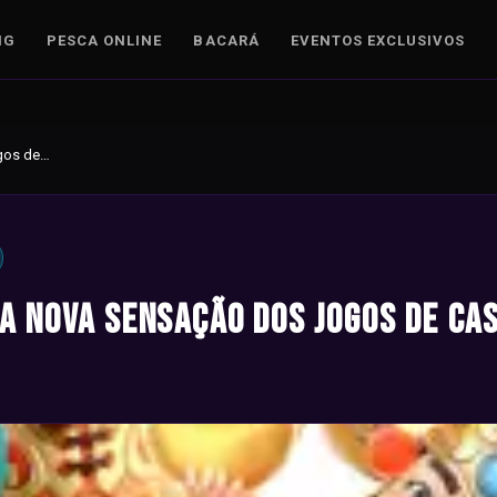
NG
PESCA ONLINE
BACARÁ
EVENTOS EXCLUSIVOS
CaishenWins: A Nova Sensação dos Jogos de Cassino
 A Nova Sensação dos Jogos de Ca