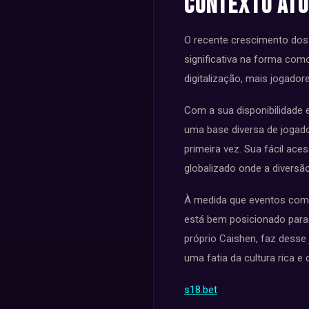
Contexto Atu
O recente crescimento dos
significativa na forma com
digitalização, mais jogador
Com a sua disponibilidade 
uma base diversa de jogado
primeira vez. Sua fácil ace
globalizado onde a diversão
À medida que eventos como 
está bem posicionado para 
próprio Caishen, faz dess
uma fatia da cultura rica e 
s18.bet