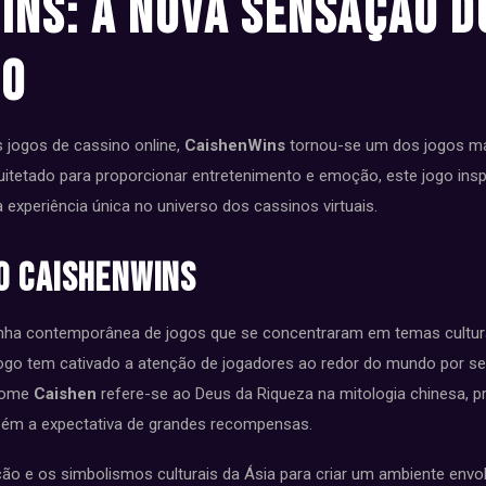
ins: A Nova Sensação d
no
 jogos de cassino online,
CaishenWins
tornou-se um dos jogos ma
uitetado para proporcionar entretenimento e emoção, este jogo inspi
experiência única no universo dos cassinos virtuais.
o CaishenWins
inha contemporânea de jogos que se concentraram em temas culturai
go tem cativado a atenção de jogadores ao redor do mundo por seu
 nome
Caishen
refere-se ao Deus da Riqueza na mitologia chinesa, p
ém a expectativa de grandes recompensas.
ição e os simbolismos culturais da Ásia para criar um ambiente envo