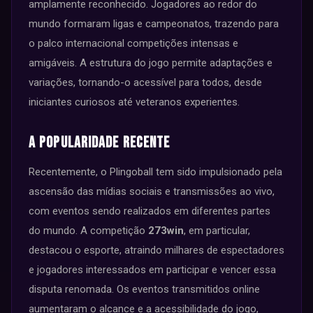
amplamente reconhecido. Jogadores ao redor do
mundo formaram ligas e campeonatos, trazendo para
o palco internacional competições intensas e
amigáveis. A estrutura do jogo permite adaptações e
variações, tornando-o acessível para todos, desde
iniciantes curiosos até veteranos experientes.
A Popularidade Recente
Recentemente, o Plingoball tem sido impulsionado pela
ascensão das mídias sociais e transmissões ao vivo,
com eventos sendo realizados em diferentes partes
do mundo. A competição
273win
, em particular,
destacou o esporte, atraindo milhares de espectadores
e jogadores interessados em participar e vencer essa
disputa renomada. Os eventos transmitidos online
aumentaram o alcance e a acessibilidade do jogo,