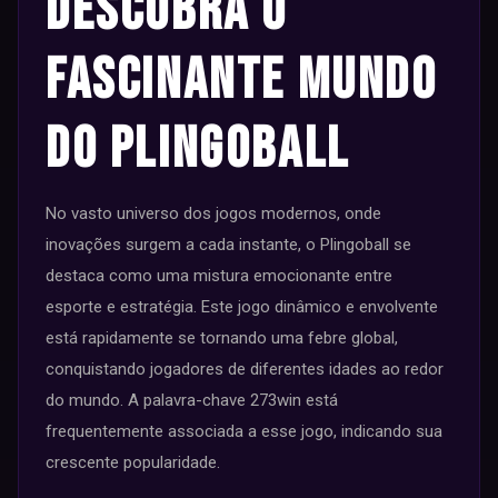
Descubra o
Fascinante Mundo
do Plingoball
No vasto universo dos jogos modernos, onde
inovações surgem a cada instante, o Plingoball se
destaca como uma mistura emocionante entre
esporte e estratégia. Este jogo dinâmico e envolvente
está rapidamente se tornando uma febre global,
conquistando jogadores de diferentes idades ao redor
do mundo. A palavra-chave 273win está
frequentemente associada a esse jogo, indicando sua
crescente popularidade.