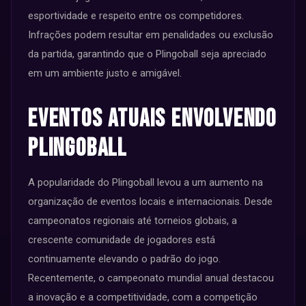
esportividade e respeito entre os competidores.
Infrações podem resultar em penalidades ou exclusão
da partida, garantindo que o Plingoball seja apreciado
em um ambiente justo e amigável.
Eventos Atuais Envolvendo
Plingoball
A popularidade do Plingoball levou a um aumento na
organização de eventos locais e internacionais. Desde
campeonatos regionais até torneios globais, a
crescente comunidade de jogadores está
continuamente elevando o padrão do jogo.
Recentemente, o campeonato mundial anual destacou
a inovação e a competitividade, com a competição