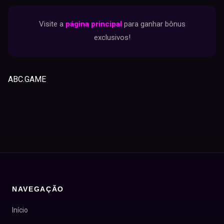
Visite a
página principal
para ganhar bônus
exclusivos!
ABC.GAME
NAVEGAÇÃO
Início