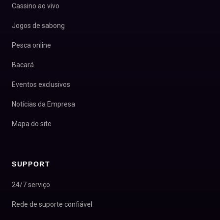
Cassino ao vivo
Jogos de sabong
Pesca online
Bacará
Eventos exclusivos
Notícias da Empresa
Mapa do site
SUPPORT
24/7 serviço
Rede de suporte confiável