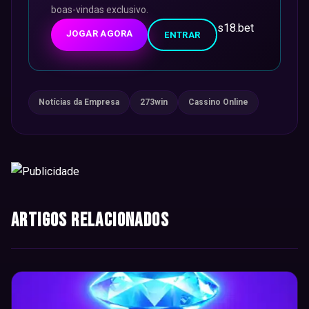
boas-vindas exclusivo.
s18.bet
JOGAR AGORA
ENTRAR
Notícias da Empresa
273win
Cassino Online
Artigos Relacionados