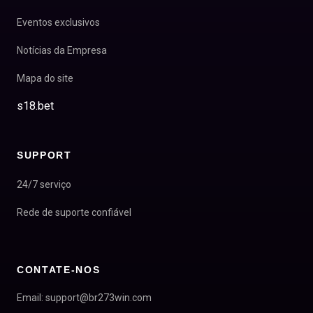
Eventos exclusivos
Notícias da Empresa
Mapa do site
s18.bet
SUPPORT
24/7 serviço
Rede de suporte confiável
CONTATE-NOS
Email: support@br273win.com