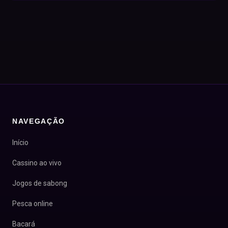
NAVEGAÇÃO
Início
Cassino ao vivo
Jogos de sabong
Pesca online
Bacará