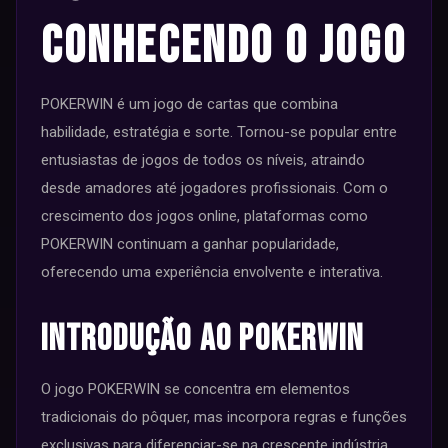
Conhecendo o Jogo
POKERWIN é um jogo de cartas que combina
habilidade, estratégia e sorte. Tornou-se popular entre
entusiastas de jogos de todos os níveis, atraindo
desde amadores até jogadores profissionais. Com o
crescimento dos jogos online, plataformas como
POKERWIN continuam a ganhar popularidade,
oferecendo uma experiência envolvente e interativa.
Introdução ao POKERWIN
O jogo POKERWIN se concentra em elementos
tradicionais do pôquer, mas incorpora regras e funções
exclusivas para diferenciar-se na crescente indústria