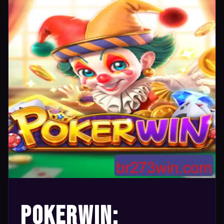
POKERWIN: