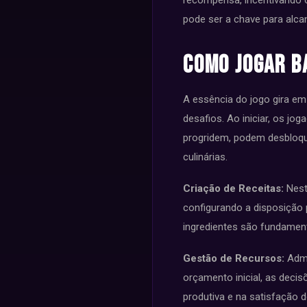
recompensa, incentivando o
pode ser a chave para alca
Como Jogar 
A essência do jogo gira em 
desafios. Ao iniciar, os jo
progridem, podem desbloque
culinárias.
Criação de Receitas:
Nest
configurando a disposição p
ingredientes são fundamen
Gestão de Recursos:
Admi
orçamento inicial, as dec
produtiva e na satisfação d