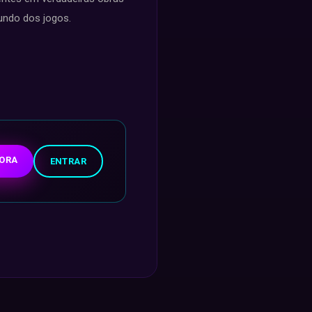
mundo dos jogos.
ORA
ENTRAR