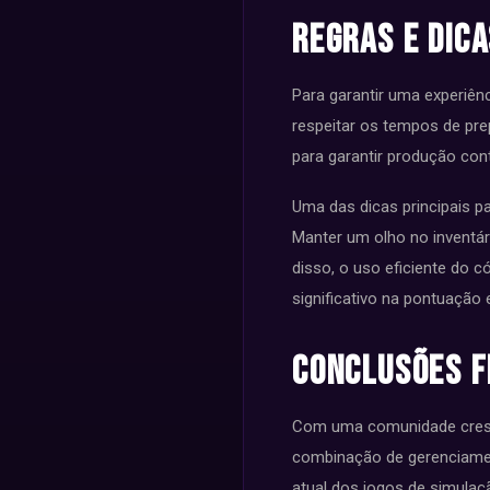
Regras e Dic
Para garantir uma experiên
respeitar os tempos de pre
para garantir produção cont
Uma das dicas principais p
Manter um olho no inventá
disso, o uso eficiente do 
significativo na pontuação
Conclusões F
Com uma comunidade cresce
combinação de gerenciamen
atual dos jogos de simulaç